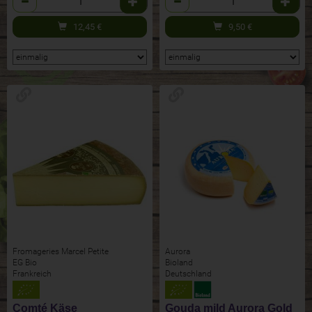
12,45
€
9,50
€
Fromageries Marcel Petite
Aurora
EG Bio
Bioland
Frankreich
Deutschland
Comté Käse
Gouda mild Aurora Gold