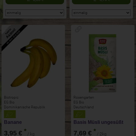
Aktion!
bald in
ab dem 10.8.2026
Biotropic
Rosengarten
EG Bio
EG Bio
Dominikanische Republik
Deutschland
Banane
Basis Müsli ungesüßt
*
*
3,95 €
7,69 €
/ kg
/ 2kg