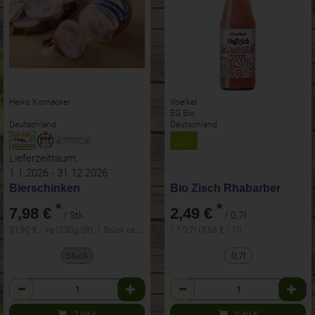
Heiko Kornacker
Voelkel
EG Bio
Deutschland
Deutschland
Lieferzeitraum:
1.1.2026 - 31.12.2026
Bierschinken
Bio Zisch Rhabarber
*
*
7,98 €
2,49 €
/ Stk
/ 0,7l
31,90 € / kg (250g/St), 1 Stück ca. 250g
1 * 0,7l (3,56 € / 1l)
Stück
0,7l
Anzahl
Anzahl
7,98
€
2,49
€