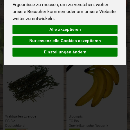
Ergebnisse zu messen, um zu verstehen, woher
unsere Besucher kommen oder um unsere Website
Hersteller
Ernährung
Allergene
weiter zu entwickeln.
Merkmale
Alle akzeptieren
Nur essenzielle Cookies akzeptieren
Aktion!
Einstellungen ändern
bald in
ab dem 10.8.2026
Waldgarten Everode
Biotropic
EG Bio
EG Bio
Deutschland
Dominikanische Republik