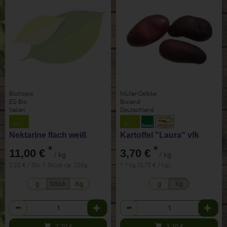
Biotropic
Müller-Oelbke
EG Bio
Bioland
Italien
Deutschland
Nektarine flach weiß
Kartoffel "Laura" vfk
*
*
11,00 €
3,70 €
/ kg
/ kg
2,20 € / Stk, 1 Stück ca. 200g
1 * kg (3,70 € / kg)
g
Stück
Kg
g
Kg
Anzahl
Anzahl
2,20
€
3,70
€