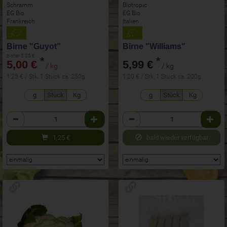
Schramm
Biotropic
EG Bio
EG Bio
Frankreich
Italien
Birne "Guyot"
Birne "Williams"
bisher 5,25 €
*
*
5,00 €
5,99 €
/ kg
/ kg
1,25 € / Stk, 1 Stück ca. 250g
1,20 € / Stk, 1 Stück ca. 200g
g
Stück
Kg
g
Stück
Kg
Anzahl
Anzahl
1,25
€
bald wieder verfügbar