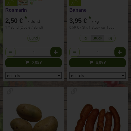
Rosmarin
Banane
*
*
2,50 €
3,95 €
/ Bund
/ kg
1 * Bund (2,50 € / Bund)
0,59 € / Stk, 1 Stück ca. 150g
Bund
g
Stück
Kg
Anzahl
Anzahl
2,50
€
0,59
€