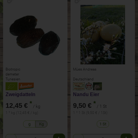
Biotropic
Mües Andreas
demeter
Tunesien
Deutschland
Zweigdatteln
Nandu Eier
*
*
12,45 €
9,50 €
/ kg
/ 1 St
1 * kg (12,45 € / kg)
1 * 1 St (9,50 € / 1St)
g
Kg
1 St
Anzahl
Anzahl