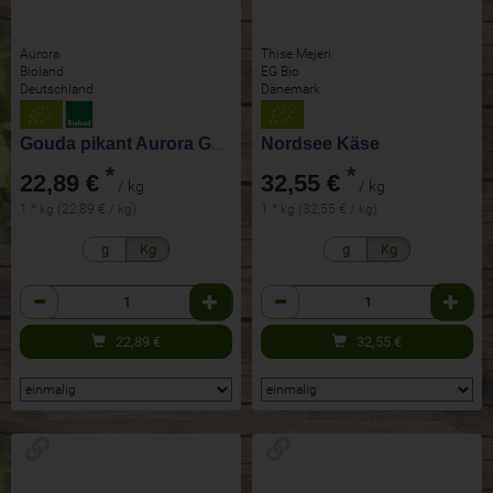
Aurora
Thise Mejeri
Bioland
EG Bio
Deutschland
Dänemark
Gouda pikant Aurora Gold
Nordsee Käse
*
*
22,89 €
32,55 €
/ kg
/ kg
1 * kg (22,89 € / kg)
1 * kg (32,55 € / kg)
g
Kg
g
Kg
Anzahl
Anzahl
22,89
€
32,55
€