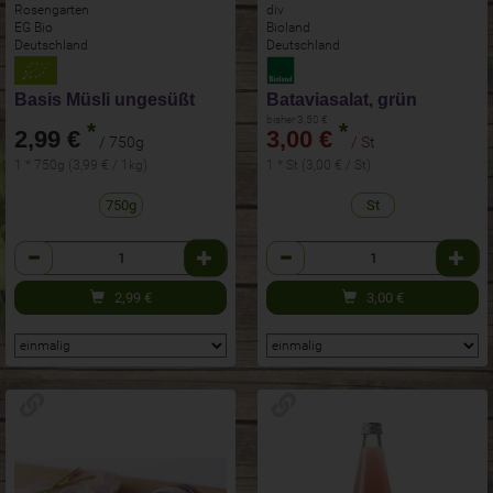
Rosengarten
div
EG Bio
Bioland
Deutschland
Deutschland
Basis Müsli ungesüßt
Bataviasalat, grün
bisher 3,50 €
*
*
2,99 €
3,00 €
/ 750g
/ St
1 * 750g (3,99 € / 1kg)
1 * St (3,00 € / St)
750g
St
Anzahl
Anzahl
2,99
€
3,00
€