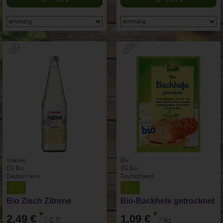
Voelkel
BIV
EG Bio
EG Bio
Deutschland
Deutschland
Bio Zisch Zitrone
Bio-Backhefe getrocknet
*
*
2,49 €
1,09 €
/ 0,7l
/ 9g