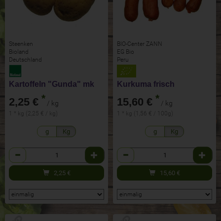
Steenken
BIO-Center ZANN
Bioland
EG Bio
Deutschland
Peru
Kartoffeln "Gunda" mk
Kurkuma frisch
*
*
2,25 €
15,60 €
/ kg
/ kg
1 * kg (2,25 € / kg)
1 * kg (1,56 € / 100g)
g
Kg
g
Kg
Anzahl
Anzahl
2,25
€
15,60
€