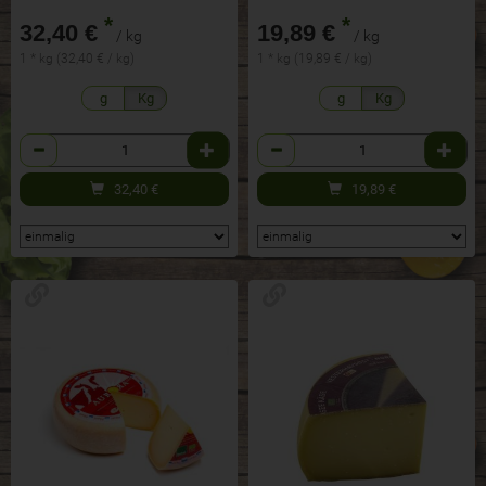
*
*
32,40 €
19,89 €
/ kg
/ kg
1 * kg (32,40 € / kg)
1 * kg (19,89 € / kg)
g
Kg
g
Kg
Anzahl
Anzahl
32,40
€
19,89
€