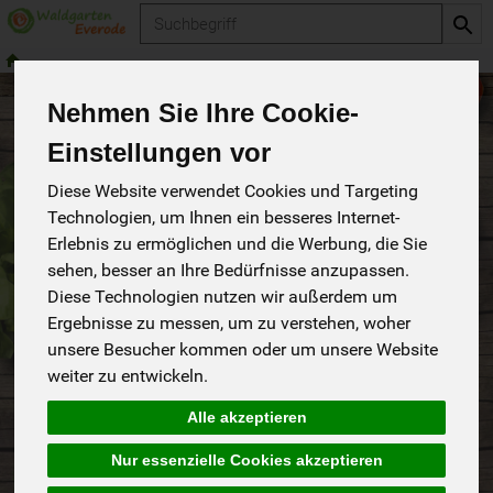
Produkt
Nehmen Sie Ihre Cookie-
Anleitung für Bestellungen im Waldgarten Everode
Einstellungen vor
Shop
Diese Website verwendet Cookies und Targeting
Neukundenbestellung
Technologien, um Ihnen ein besseres Internet-
1. Unter dem Menüpunkt „Produkte“ wählen Sie die
Erlebnis zu ermöglichen und die Werbung, die Sie
gewünschten Artikel.
sehen, besser an Ihre Bedürfnisse anzupassen.
1.1. Hier können Sie unsere Obst- und Gemüsekisten oder
Diese Technologien nutzen wir außerdem um
einzelne Produkte auswählen und in den Warenkorb legen.
Ergebnisse zu messen, um zu verstehen, woher
2. Nachdem Sie Ihre Produkte ausgewählt haben, klicken
unsere Besucher kommen oder um unsere Website
Sie auf das Warenkorbsymbol und wechseln zum
weiter zu entwickeln.
Warenkorb.
Alle akzeptieren
2.1. Im Warenkorb wählen Sie, ob es sich um eine Einzel-
oder Dauerbestellung handelt.
Nur essenzielle Cookies akzeptieren
2.2. Unter „Zeitraum“ können Sie die gewünschte