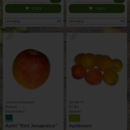
0,75
€
1,64
€
Johanna Schaeper
Schramm
Bioland
EG Bio
Deutschland
Spanien
Apfel "Red Jonaprince"
Aprikosen