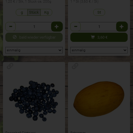
1,20 € / Stk, 1 Stück ca. 200g
1 * St (3,60 € / St)
g
Stück
Kg
St
Anzahl
Anzahl
bald wieder verfügbar
3,60
€
Rosenhof Gärtnerei
Schramm