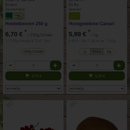
Bioland
EG Bio
Deutschland
Spanien
Heidelbeeren 250 g
Honigmelone Canari
*
*
6,70 €
5,99 €
/ 250g Schale
/ kg
1 * 250g Schale (6,70 € / Stk)
6,59 € / Stk, 1 Stück ca. 1100g
250g Schale
g
Stück
Kg
Anzahl
Anzahl
6,70
€
6,59
€