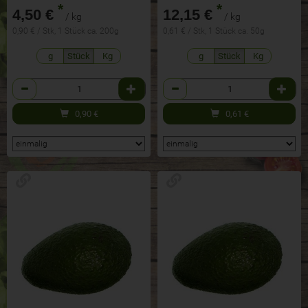
*
*
4,50 €
12,15 €
/ kg
/ kg
0,90 € / Stk, 1 Stück ca. 200g
0,61 € / Stk, 1 Stück ca. 50g
g
Stück
Kg
g
Stück
Kg
Anzahl
Anzahl
0,90
€
0,61
€