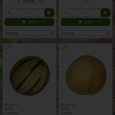
g
Stück
Kg
St
Anzahl
Anzahl
0,50
€
3,20
€
Schramm
Schramm
EG Bio
EG Bio
Frankreich
Spanien