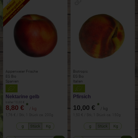
Wochenangebot KW32
Aktion!
bis zum 9.8.2026
Appenweier Frische
Biotropic
EG Bio
EG Bio
Spanien
Italien
Nektarine gelb
Pfirsich
bisher 10,00 €
*
*
8,80 €
10,00 €
/ kg
/ kg
1,76 € / Stk, 1 Stück ca. 200g
1,50 € / Stk, 1 Stück ca. 150g
g
Stück
Kg
g
Stück
Kg