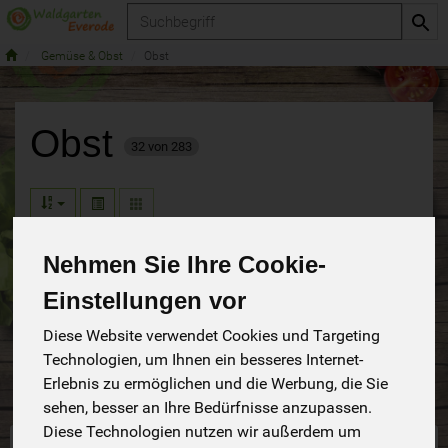
Produkt
Gemüse & Obst
Obst
Obst
32 von 283
Nehmen Sie Ihre Cookie-
Hersteller
Ernährung
Allergene
Einstellungen vor
Diese Website verwendet Cookies und Targeting
Merkmale
Technologien, um Ihnen ein besseres Internet-
Erlebnis zu ermöglichen und die Werbung, die Sie
sehen, besser an Ihre Bedürfnisse anzupassen.
Diese Technologien nutzen wir außerdem um
bald in