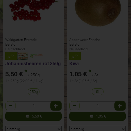
Waldgarten Everode
Appenweier Frische
EG Bio
EG Bio
Deutschland
Neuseeland
Johannisbeeren rot 250g
Kiwi
*
*
5,50 €
1,05 €
/ 250g
/ St
1 * 250g (22,00 € / 1 kg)
1 * St (1,05 € / St)
250g
St
Anzahl
Anzahl
5,50
€
1,05
€