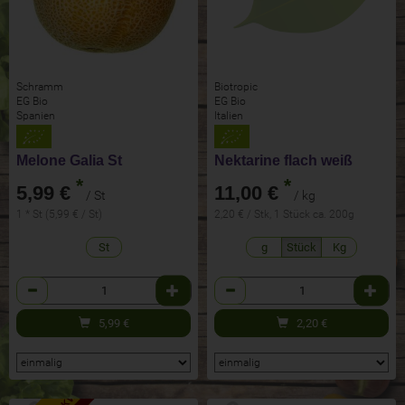
Schramm
Biotropic
EG Bio
EG Bio
Spanien
Italien
Melone Galia St
Nektarine flach weiß
*
*
5,99 €
11,00 €
/ St
/ kg
1 * St (5,99 € / St)
2,20 € / Stk, 1 Stück ca. 200g
St
g
Stück
Kg
Anzahl
Anzahl
5,99
€
2,20
€