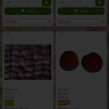
Anzahl
Anzahl
1,76
€
1,50
€
Schramm
Schramm
EG Bio
demeter
Spanien
Spanien