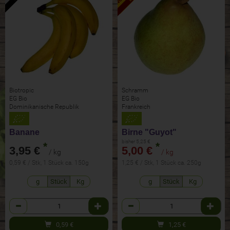
Biotropic
Schramm
EG Bio
EG Bio
Dominikanische Republik
Frankreich
Banane
Birne "Guyot"
bisher 5,25 €
*
*
3,95 €
5,00 €
/ kg
/ kg
0,59 € / Stk, 1 Stück ca. 150g
1,25 € / Stk, 1 Stück ca. 250g
g
Stück
Kg
g
Stück
Kg
Anzahl
Anzahl
0,59
€
1,25
€