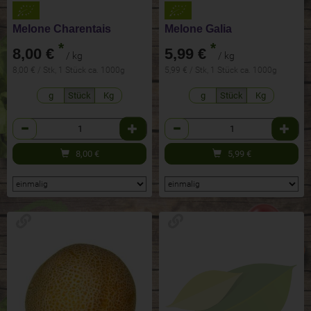
Melone Charentais
Melone Galia
*
*
8,00 €
5,99 €
/ kg
/ kg
8,00 € / Stk, 1 Stück ca. 1000g
5,99 € / Stk, 1 Stück ca. 1000g
g
Stück
Kg
g
Stück
Kg
Anzahl
Anzahl
8,00
€
5,99
€