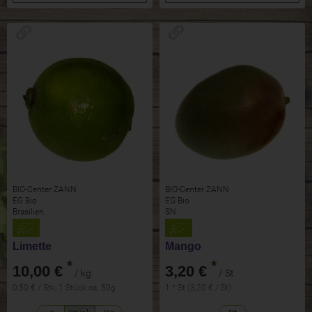
BIO-Center ZANN
BIO-Center ZANN
EG Bio
EG Bio
Brasilien
SN
Limette
Mango
*
*
10,00 €
3,20 €
/ kg
/ St
0,50 € / Stk, 1 Stück ca. 50g
1 * St (3,20 € / St)