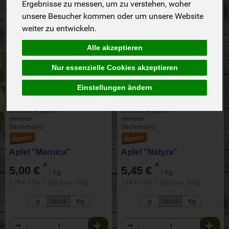
Aktion!
ab dem 10.8.2026
Ergebnisse zu messen, um zu verstehen, woher
unsere Besucher kommen oder um unsere Website
weiter zu entwickeln.
Alle akzeptieren
Nur essenzielle Cookies akzeptieren
Einstellungen ändern
Bio-Obst Augustin
Bio-Obst Augustin
demeter
demeter
Deutschland
Deutschland
Apfel "Marnica"
Apfel "Natyra"
*
*
5,00 €
5,45 €
/ kg
/ kg
0,75 € / Stk, 1 Stück ca. 150g
1,64 € / Stk, 1 Stück ca. 300g
g
Stück
Kg
g
Stück
Kg
Anzahl
Anzahl