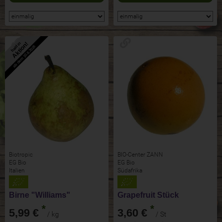
Aktion!
bald in
ab dem 10.8.2026
Biotropic
BIO-Center ZANN
EG Bio
EG Bio
Italien
Südafrika
Birne "Williams"
Grapefruit Stück
*
*
5,99 €
3,60 €
/ kg
/ St