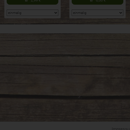
2,99
€
6,00
€
Impress