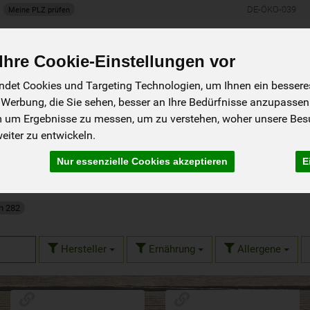
DE-ÖKO-039
Meine PLZ prüfen
Produkt
hre Cookie-Einstellungen vor
det Cookies und Targeting Technologien, um Ihnen ein besseres 
 Werbung, die Sie sehen, besser an Ihre Bedürfnisse anzupassen
ung
Über uns
Rezepte
m um Ergebnisse zu messen, um zu verstehen, woher unsere Be
iter zu entwickeln.
Nur essenzielle Cookies akzeptieren
E
n 282
Hersteller
Ernährung
Allergene