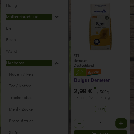
Honig
Molkereiprodukte
Eier
Fisch
Wurst
SPI
demeter
Haltbares
Deutschland
Nudeln / Reis
Bulgur Demeter
Tee / Kaffee
*
2,99 €
/ 500g
Trockenobst
1 * 500g (5,98 € / 1kg)
500g
Mehl / Zucker
Brotaufstrich
Anzahl
Soßen