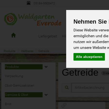
05184-9505472
Nehmen Sie I
Diese Website verwen
Gemüsekiste
ermöglichen und die
Liefergebiet
Hilfen/Fragen
Bestellanleit
Waldgarten
nutzen wir außerde
Everode
um unsere Website we
Produkte
Haltbares
Getreide
Alle akzeptieren
Produkte
Getreide
3 vo
Verpackung
Obst-Gemüsekisten
Gemüse & Obst
Brot