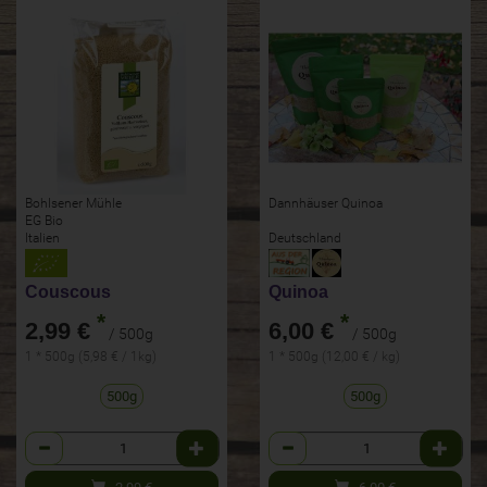
Bohlsener Mühle
Dannhäuser Quinoa
EG Bio
Italien
Deutschland
Couscous
Quinoa
*
*
2,99 €
6,00 €
/ 500g
/ 500g
1 * 500g (5,98 € / 1kg)
1 * 500g (12,00 € / kg)
500g
500g
Anzahl
Anzahl