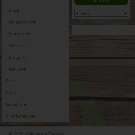
2,99
€
Müsli
Hülsenfrüchte
Marmelade
Getreide
Essig / Öl
Gewürze
Pilze
Säfte
Gutscheine
Mitarbeiterkiste
© 2026 Waldgarten Everode