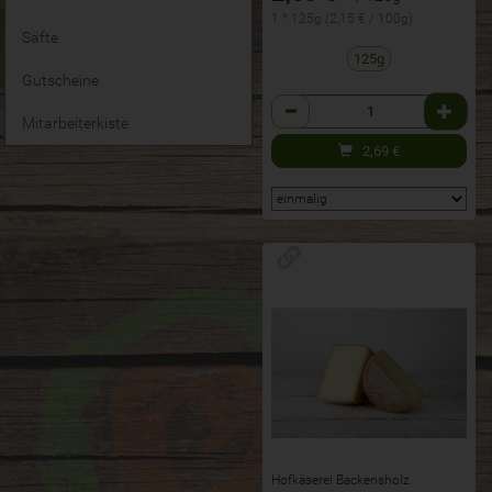
1 * 125g (2,15 € / 100g)
Säfte
125g
Gutscheine
Anzahl
Mitarbeiterkiste
2,69
€
Hofkäserei Backensholz