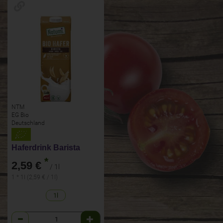
NTM
EG Bio
Deutschland
Haferdrink Barista
*
2,59 €
/ 1l
1 * 1l (2,59 € / 1l)
1l
Anzahl