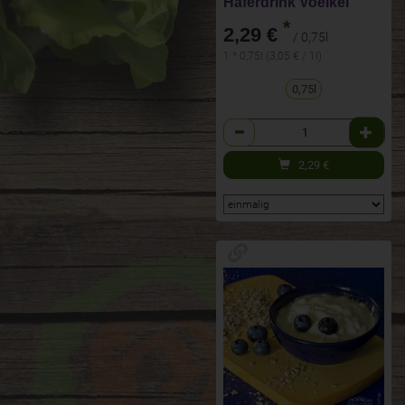
Haferdrink Voelkel
*
2,29 €
/ 0,75l
1 * 0,75l (3,05 € / 1l)
0,75l
Anzahl
2,29
€