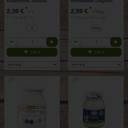
Haferdrink, natural
Heidelbeer-Joghurt
*
*
2,39 €
2,59 €
/ 1l
/ 500g
1 * 1l (2,39 € / 1l)
1 * 500g (5,18 € / 1 kg)
1l
500g
Anzahl
Anzahl
2,39
€
2,59
€