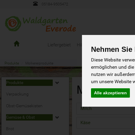
05184-9505472
Gemüsekiste
Liefergebiet
Hilfen/Fragen
Bestellanleit
Nehmen Sie I
Waldgarten
Everode
Diese Website verwen
Produkte
Molkereiprodukte
ermöglichen und die
nutzen wir außerde
um unsere Website we
Produkte
Molkereip
Alle akzeptieren
Verpackung
Obst-Gemüsekisten
Milch
Gemüse & Obst
Käse
Brot