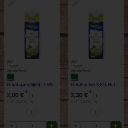
DEH
DEH
Bioland
Bioland
Deutschland
Deutschland
H-fettarme Milch 1,5% Heimatglück
H-Vollmilch 3,8% Heimatglück
*
*
2,00 €
2,30 €
/ 1l
/ 1l
1 * 1l (2,00 € / 1l)
1 * 1l (2,30 € / 1l)
1l
1l
Anzahl
Anzahl