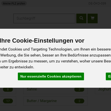
DE-ÖKO-039
Meine PLZ prüfen
Produkt
ung
Über uns
Rezepte
hre Cookie-Einstellungen vor
det Cookies und Targeting Technologien, um Ihnen ein besseres 
 Werbung, die Sie sehen, besser an Ihre Bedürfnisse anzupassen
m um Ergebnisse zu messen, um zu verstehen, woher unsere Be
iter zu entwickeln.
rodukte
35 von 283
Nur essenzielle Cookies akzeptieren
E
Sahne
Joghurt
8
2
Butter / Margarine
17
2