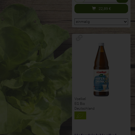
22,89
€
Voelkel
EG Bio
Deutschland