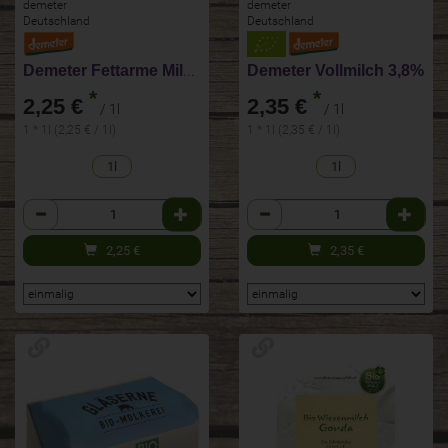
demeter
demeter
Deutschland
Deutschland
Demeter Fettarme Milch 1,5%
Demeter Vollmilch 3,8%
*
*
2,25 €
2,35 €
/ 1l
/ 1l
1 * 1l (2,25 € / 1l)
1 * 1l (2,35 € / 1l)
1l
1l
Anzahl
Anzahl
2,25
€
2,35
€