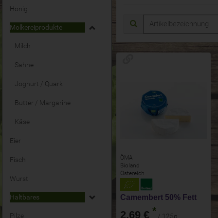
Honig
Molkereiprodukte
Milch
Sahne
Joghurt / Quark
Butter / Margarine
Käse
Eier
ÖMA
Fisch
Bioland
Östereich
Wurst
Camembert 50% Fett
Haltbares
*
2,69 €
Pilze
/ 125g