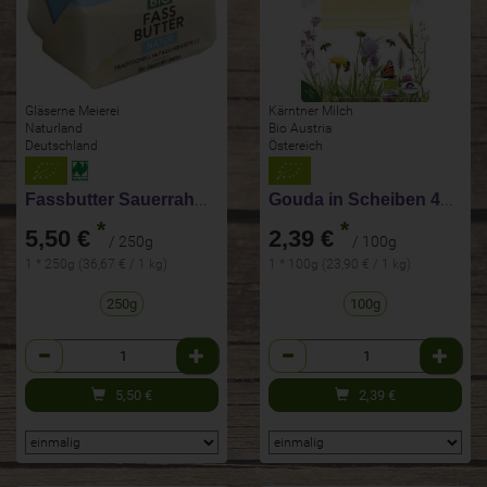
Gläserne Meierei
Kärntner Milch
Naturland
Bio Austria
Deutschland
Östereich
Fassbutter Sauerrahm natur
Gouda in Scheiben 45%F
*
*
5,50 €
2,39 €
/ 250g
/ 100g
1 * 250g (36,67 € / 1 kg)
1 * 100g (23,90 € / 1 kg)
250g
100g
Anzahl
Anzahl
5,50
€
2,39
€