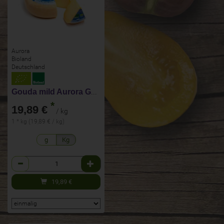
Aurora
Bioland
Deutschland
Gouda mild Aurora Gold
*
19,89 €
/ kg
1 * kg (19,89 € / kg)
g
Kg
Anzahl
19,89
€