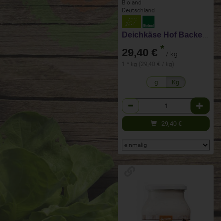
Bioland
Deutschland
Deichkäse Hof Backensholz
*
29,40 €
/ kg
1 * kg (29,40 € / kg)
g
Kg
Anzahl
29,40
€