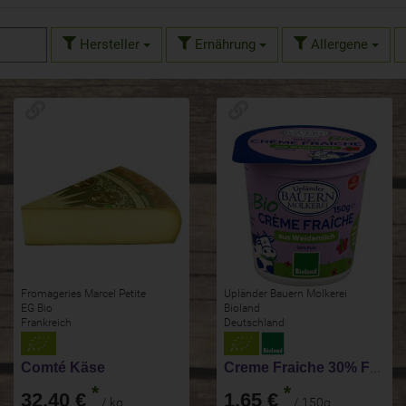
Hersteller
Ernährung
Allergene
Fromageries Marcel Petite
Upländer Bauern Molkerei
EG Bio
Bioland
Frankreich
Deutschland
Comté Käse
Creme Fraiche 30% Fett
*
*
32,40 €
1,65 €
/ kg
/ 150g