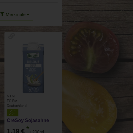
Merkmale
NTM
EG Bio
Deutschland
CreSoy Sojasahne
*
1,19 €
/ 200ml