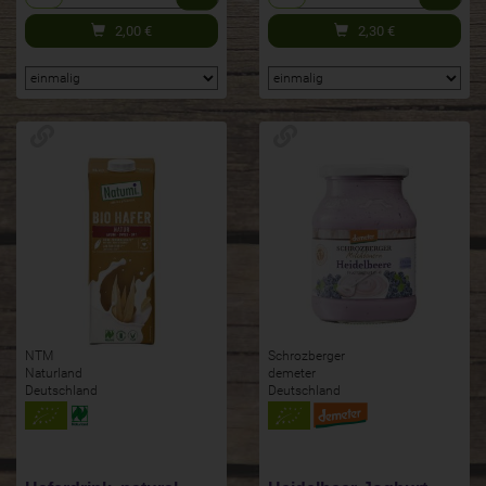
2,00
€
2,30
€
NTM
Schrozberger
Naturland
demeter
Deutschland
Deutschland