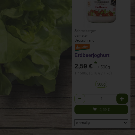
Schrozberger
demeter
Deutschland
Erdbeerjoghurt
*
2,59 €
/ 500g
1 * 500g (5,18 € / 1 kg)
500g
Anzahl
2,59
€