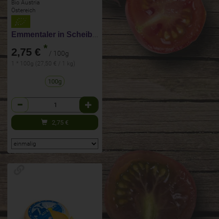
Bio Austria
Östereich
Emmentaler in Scheiben
*
2,75 €
/ 100g
1 * 100g (27,50 € / 1 kg)
100g
Anzahl
2,75
€