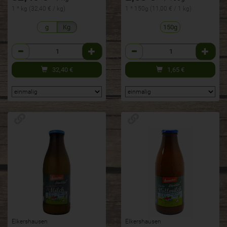
1 * kg (32,40 € / kg)
1 * 150g (11,00 € / 1 kg)
g
Kg
150g
Anzahl
Anzahl
32,40
€
1,65
€
Elkershausen
Elkershausen