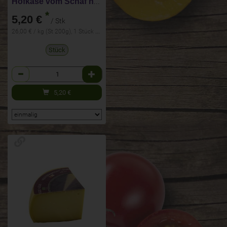
Hofkäse vom Schaf nach Feta-Art
*
5,20 €
/ Stk
26,00 € / kg (St 200g), 1 Stück ca. 200g
Stück
Anzahl
5,20
€