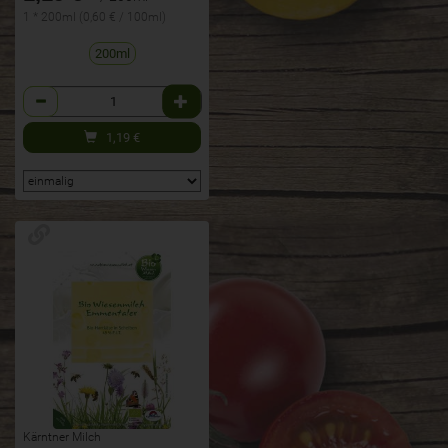
1 * 200ml (0,60 € / 100ml)
200ml
Anzahl
1,19
€
Kärntner Milch