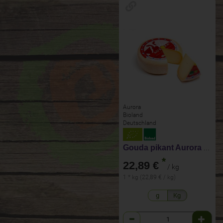
Aurora
Bioland
Deutschland
Gouda pikant Aurora Gold
*
22,89 €
/ kg
1 * kg (22,89 € / kg)
g
Kg
Anzahl