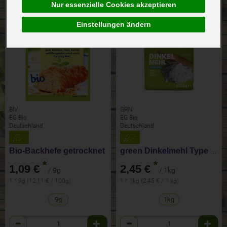
Nur essenzielle Cookies akzeptieren
Einstellungen ändern
BIV
GRN
EG Bio
EG Bio
Deutschland
Deutschland
Bio-Backhefe getrocknet
green Dinkelmehl Type 1050
*
*
1,09 €
2,45 €
/ 9g
/ 1kg
1 * 9g (12,11 € / 100g)
1 * 1kg (2,45 € / 1 kg)
9g
1kg
Anzahl
Anzahl