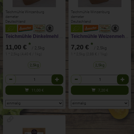
Teichmühle Winzenburg
Teichmühle Winzenburg
demeter
demeter
Deutschland
Deutschland
Teichmühle Dinkelmehl Type 630
Teichmühle Weizenmehl Type 550
*
*
11,00 €
7,20 €
/ 2,5kg
/ 2,5kg
1 * 2,5kg (4,40 € / 1kg)
1 * 2,5kg (2,88 € / 1kg)
2,5kg
2,5kg
Anzahl
Anzahl
11,00
€
7,20
€