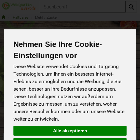
Produkt
Haltbares
Mehl / Zucker
Mehl / Zucker
Nehmen Sie Ihre Cookie-
7 von 283
Einstellungen vor
Diese Website verwendet Cookies und Targeting
Technologien, um Ihnen ein besseres Internet-
Erlebnis zu ermöglichen und die Werbung, die Sie
sehen, besser an Ihre Bedürfnisse anzupassen.
Hersteller
Ernährung
Allergene
Diese Technologien nutzen wir außerdem um
Ergebnisse zu messen, um zu verstehen, woher
Merkmale
unsere Besucher kommen oder um unsere Website
weiter zu entwickeln.
Alle akzeptieren