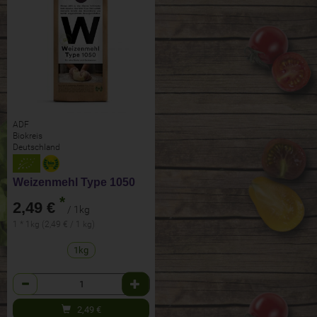
ADF
Biokreis
Deutschland
Weizenmehl Type 1050
*
2,49 €
/ 1kg
1 * 1kg (2,49 € / 1 kg)
1kg
Anzahl
2,49
€