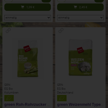
1,09
€
2,45
€
GRN
GRN
EG Bio
EG Bio
Kolumbien
Deutschland
green Roh-Rohrzucker groß
green Weizenmehl Type 550