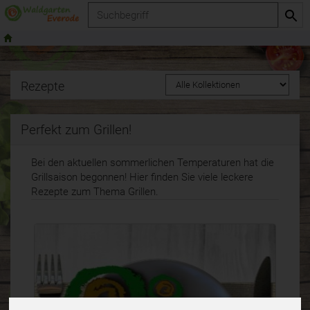
Produkt
Rezepte
Perfekt zum Grillen!
Bei den aktuellen sommerlichen Temperaturen hat die
Grillsaison begonnen! Hier finden Sie viele leckere
Rezepte zum Thema Grillen.