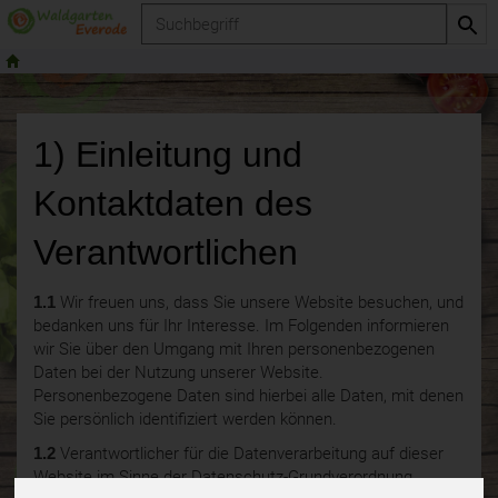
Produkt
1) Einleitung und
Kontaktdaten des
Verantwortlichen
1.1
Wir freuen uns, dass Sie unsere Website besuchen, und
bedanken uns für Ihr Interesse. Im Folgenden informieren
wir Sie über den Umgang mit Ihren personenbezogenen
Daten bei der Nutzung unserer Website.
Personenbezogene Daten sind hierbei alle Daten, mit denen
Sie persönlich identifiziert werden können.
1.2
Verantwortlicher für die Datenverarbeitung auf dieser
Website im Sinne der Datenschutz-Grundverordnung