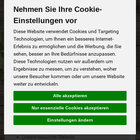
(DSGVO) ist Markus Bertram, Waldgarten Everode, Trift 20,
31084 Freden, Deutschland, Tel.: +4951849505472, E-Mail:
Nehmen Sie Ihre Cookie-
info@waldgarten-everode.de. Der für die Verarbeitung von
Einstellungen vor
personenbezogenen Daten Verantwortliche ist diejenige
natürliche oder juristische Person, die allein oder
Diese Website verwendet Cookies und Targeting
gemeinsam mit anderen über die Zwecke und Mittel der
Technologien, um Ihnen ein besseres Internet-
Verarbeitung von personenbezogenen Daten entscheidet.
Erlebnis zu ermöglichen und die Werbung, die Sie
2) Datenerfassung beim
sehen, besser an Ihre Bedürfnisse anzupassen.
Diese Technologien nutzen wir außerdem um
Besuch unserer Website
Ergebnisse zu messen, um zu verstehen, woher
unsere Besucher kommen oder um unsere Website
2.1
Bei der bloß informatorischen Nutzung unserer
weiter zu entwickeln.
Website, also wenn Sie sich nicht registrieren oder uns
anderweitig Informationen übermitteln, erheben wir nur
Alle akzeptieren
solche Daten, die Ihr Browser an den Seitenserver
übermittelt (sog. „Server-Logfiles“). Wenn Sie unsere
Nur essenzielle Cookies akzeptieren
Website aufrufen, erheben wir die folgenden Daten, die für
Einstellungen ändern
uns technisch erforderlich sind, um Ihnen die Website
anzuzeigen:
Unsere besuchte Website